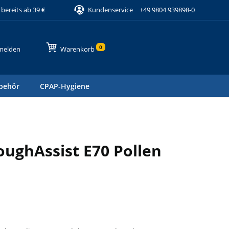
bereits ab 39 €
Kundenservice
+49 9804 939898-0
0
melden
Warenkorb
behör
CPAP-Hygiene
oughAssist E70 Pollen