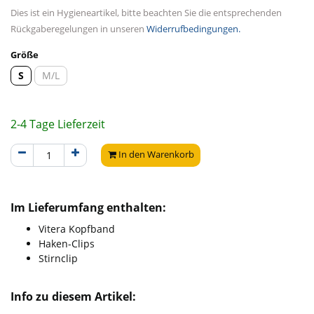
Dies ist ein Hygieneartikel, bitte beachten Sie die entsprechenden
Rückgaberegelungen in unseren
Widerrufbedingungen.
Größe
S
M/L
2-4 Tage Lieferzeit
In den Warenkorb
Im Lieferumfang enthalten:
Vitera Kopfband
Haken-Clips
Stirnclip
Info zu diesem Artikel: