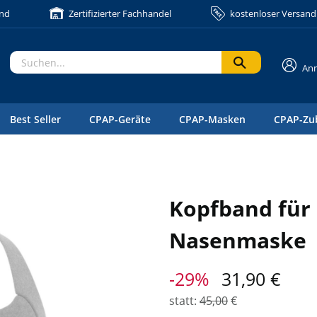
and
Zertifizierter Fachhandel
kostenloser Versand 
An
Best Seller
CPAP-Geräte
CPAP-Masken
CPAP-Zu
Kopfband für 
Nasenmaske
-29%
31,90
€
statt:
45,00
€