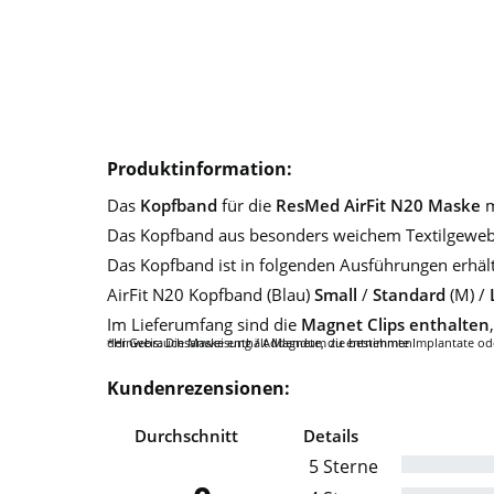
Produktinformation:
Das
Kopfband
für die
ResMed AirFit N20 Maske
m
Das Kopfband aus besonders weichem Textilgewebe
Das Kopfband ist in folgenden Ausführungen erhält
AirFit N20 Kopfband (Blau)
Small
/
Standard
(M) /
Im Lieferumfang sind die
Magnet Clips enthalten
*Hinweis: Die Maske enthält Magnete, die bestimmte Implantate oder medizinische Geräte negativ beeinflussen könnten. Ausführliche Informationen, einschließlich Kontraindikationen und Warnhinweise für Magnete, sind der Gebrauchsanweisung / Addendum zu entnehmen.
Kundenrezensionen:
Durchschnitt
Details
5 Sterne