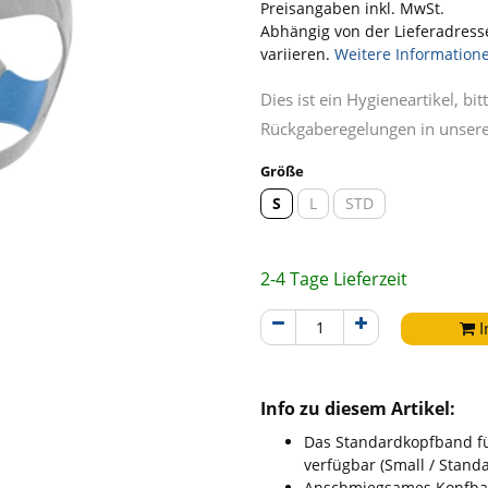
Preisangaben inkl. MwSt.
Abhängig von der Lieferadress
variieren.
Weitere Information
Dies ist ein Hygieneartikel, b
Rückgaberegelungen in unser
Größe
S
L
STD
2-4 Tage Lieferzeit
I
Info zu diesem Artikel:
Das Standardkopfband fü
verfügbar (Small / Standa
Anschmiegsames Kopfban