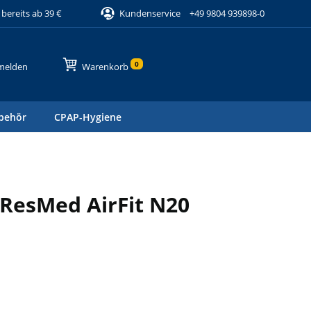
bereits ab 39 €
Kundenservice
+49 9804 939898-0
0
melden
Warenkorb
behör
CPAP-Hygiene
ResMed AirFit N20