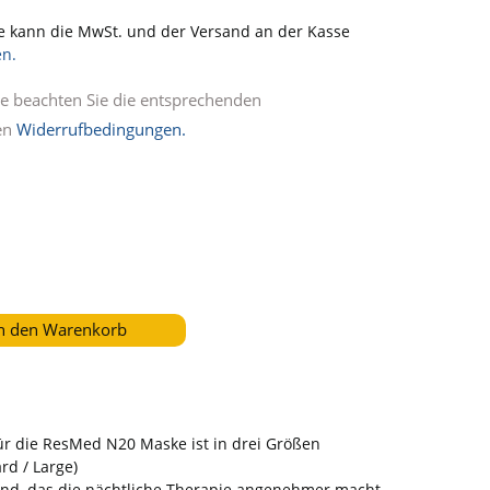
e kann die MwSt. und der Versand an der Kasse
en.
itte beachten Sie die entsprechenden
en
Widerrufbedingungen.
n den Warenkorb
r die ResMed N20 Maske ist in drei Größen
rd / Large)
d, das die nächtliche Therapie angenehmer macht