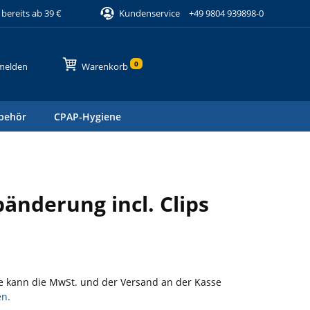
bereits ab 39 €
Kundenservice
+49 9804 939898-0
0
melden
Warenkorb
behör
CPAP-Hygiene
änderung incl. Clips
e kann die MwSt. und der Versand an der Kasse
en.