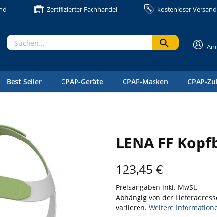
and
Zertifizierter Fachhandel
kostenloser Versand 
An
Best Seller
CPAP-Geräte
CPAP-Masken
CPAP-Zu
LENA FF Kopfb
123,45
€
Preisangaben inkl. MwSt.
Abhängig von der Lieferadress
variieren.
Weitere Information