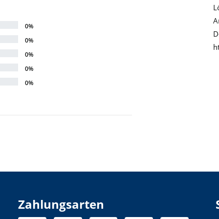
L
A
0%
D
0%
h
0%
0%
0%
Zahlungsarten