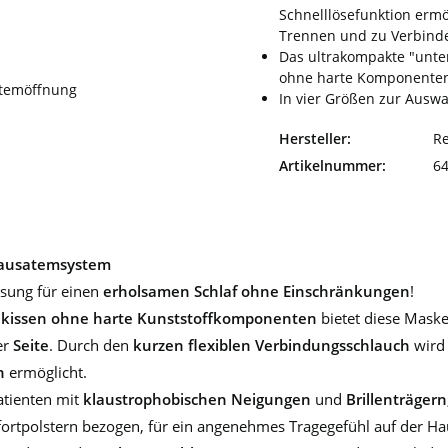
Schnelllösefunktion ermö
Trennen und zu Verbind
Das ultrakompakte "unte
ohne harte Komponenten
atemöffnung
In vier Größen zur Auswa
Hersteller:
R
Artikelnummer:
6
rdausatemsystem
ösung für einen
erholsamen Schlaf ohne Einschränkungen
!
nkissen ohne harte Kunststoffkomponenten
bietet diese Mask
er
Seite
. Durch den
kurzen flexiblen Verbindungsschlauch
wir
n
ermöglicht.
atienten mit
klaustrophobischen Neigungen
und
Brillenträgern
polstern bezogen, für ein angenehmes Tragegefühl auf der Haut,