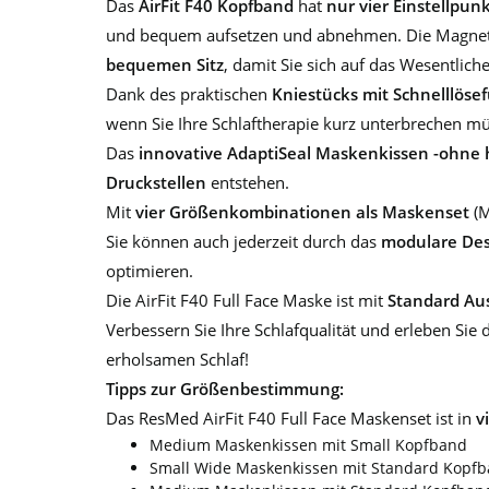
Das
AirFit F40 Kopfband
hat
nur vier Einstellpun
und bequem aufsetzen und abnehmen. Die Magnetcl
bequemen Sitz
, damit Sie sich auf das Wesentlic
Dank des praktischen
Kniestücks mit Schnelllöse
wenn Sie Ihre Schlaftherapie kurz unterbrechen m
Das
innovative AdaptiSeal Maskenkissen
-ohne h
Druckstellen
entstehen.
Mit
vier Größenkombinationen als Maskenset
(M
Sie können auch jederzeit durch das
modulare De
optimieren.
Die AirFit F40 Full Face Maske ist mit
Standard A
Verbessern Sie Ihre Schlafqualität und erleben Sie 
erholsamen Schlaf!
Tipps zur Größenbestimmung:
Das ResMed AirFit F40 Full Face Maskenset ist in
v
Medium Maskenkissen mit Small Kopfband
Small Wide Maskenkissen mit Standard Kopf