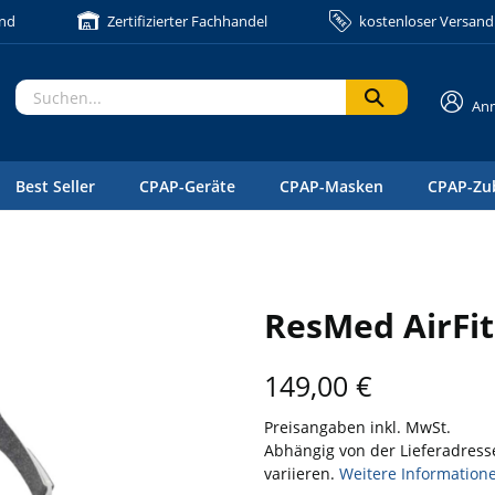
and
Zertifizierter Fachhandel
kostenloser Versand 
An
Best Seller
CPAP-Geräte
CPAP-Masken
CPAP-Zu
ResMed AirFit
149,00
€
Preisangaben inkl. MwSt.
Abhängig von der Lieferadress
variieren.
Weitere Information