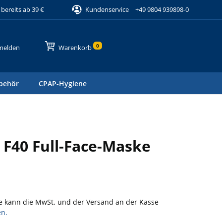
bereits ab 39 €
Kundenservice
+49 9804 939898-0
0
melden
Warenkorb
behör
CPAP-Hygiene
 F40 Full-Face-Maske
e kann die MwSt. und der Versand an der Kasse
en.