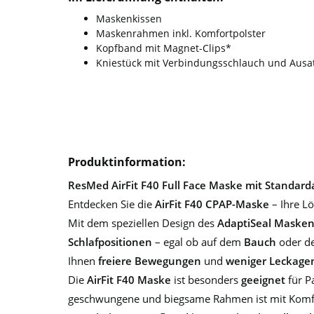
Maskenkissen
Maskenrahmen inkl. Komfortpolster
Kopfband mit Magnet-Clips*
Kniestück mit Verbindungsschlauch und Aus
Produktinformation:
ResMed AirFit F40 Full Face Maske mit Standa
Entdecken Sie die
AirFit F40 CPAP-Maske
– Ihre L
Mit dem speziellen Design des
AdaptiSeal Maske
Schlafpositionen
– egal ob auf dem
Bauch
oder d
Ihnen
freiere Bewegungen
und
weniger Leckage
Die
AirFit F40 Maske
ist besonders
geeignet
für P
geschwungene und biegsame Rahmen ist mit Komfort