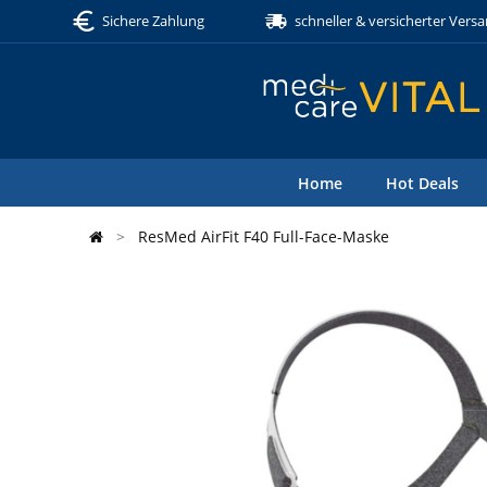
Sichere Zahlung
schneller & versicherter Vers
Home
Hot Deals
ResMed AirFit F40 Full-Face-Maske