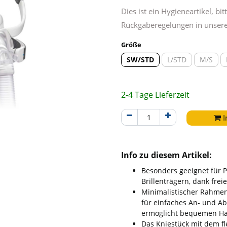
Dies ist ein Hygieneartikel, b
Rückgaberegelungen in unser
Größe
SW/STD
L/STD
M/S
2-4 Tage Lieferzeit
I
Info zu diesem Artikel:
Besonders geeignet für 
Brillenträgern, dank frei
Minimalistischer Rahmen
für einfaches An- und A
ermöglicht bequemen Ha
Das Kniestück mit dem f