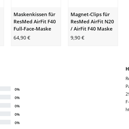
Maskenkissen für
Magnet-Clips für
ResMed AirFit F40
ResMed AirFit N20
Full-Face-Maske
/ AirFit F40 Maske
64,90
€
9,90
€
H
R
P
0%
2
0%
F
0%
h
0%
0%