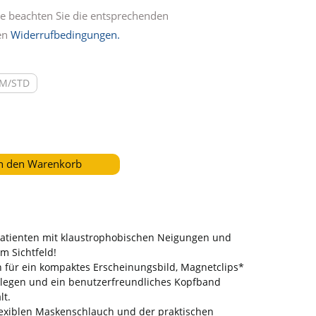
itte beachten Sie die entsprechenden
en
Widerrufbedingungen.
M/STD
n den Warenkorb
Patienten mit klaustrophobischen Neigungen und
em Sichtfeld!
 für ein kompaktes Erscheinungsbild, Magnetclips*
blegen und ein benutzerfreundliches Kopfband
lt.
lexiblen Maskenschlauch und der praktischen