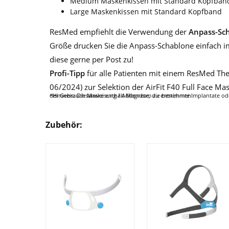
Medium Maskenkissen mit Standard Kopfban
Large Maskenkissen mit Standard Kopfband
ResMed empfiehlt die Verwendung der
Anpass-Sc
Größe drucken Sie die Anpass-Schablone einfach i
diese gerne per Post zu!
Profi-Tipp
für alle Patienten mit einem ResMed The
06/2024) zur Selektion der AirFit F40 Full Face Ma
*Hinweis: Die Maske enthält Magnete, die bestimmte Implantate oder medizinische Geräte negativ beeinflussen könnten. Ausführliche Informationen, einschließlich Kontraindikationen und Warnhinweise für Magnete, sind der Gebrauchsanweisung / Addendum zu entnehmen.
Zubehör: