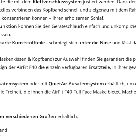
kte
die mit dem
Klettverschlusssystem
justiert werden. Dank de
ips verbinden das Kopfband schnell und zielgenau mit dem Rah
he konzentrieren können – Ihren erholsamen Schlaf.
funktion
können Sie den Geräteschlauch einfach und unkomplizie
üssen.
arte Kunststoffteile -
schmiegt sich
unter die Nase
und lässt 
askenkissen & Kopfband) zur Auswahl finden Sie garantiert die p
sign
der AirFit F40 die einzeln verfügbaren Ersatzteile, in Ihre
usatemsystem
oder mit
QuietAir-Ausatemsystem
erhältlich, um 
die Freiheit, die Ihnen die AirFit F40 Full Face Maske bietet. Mach
ier verschiedenen Größen
erhältlich:
band