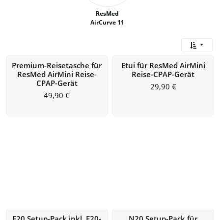
ResMed
AirCurve 11
Premium-Reisetasche für
Etui für ResMed AirMini
ResMed AirMini Reise-
Reise-CPAP-Gerät
CPAP-Gerät
29,90
€
49,90
€
F20 Setup-Pack inkl. F20-
N20 Setup-Pack für