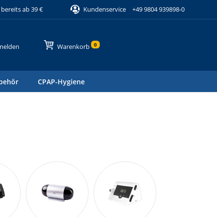
bereits ab 39 €
Kundenservice
+49 9804 939898-0
0
melden
Warenkorb
behör
CPAP-Hygiene