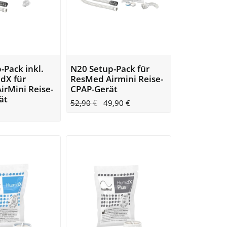
-Pack inkl.
N20 Setup-Pack für
dX für
ResMed Airmini Reise-
irMini Reise-
CPAP-Gerät
ät
€
52,90
49,90
€