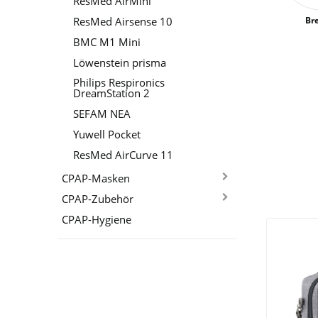
ResMed AirMini
Br
ResMed Airsense 10
BMC M1 Mini
Löwenstein prisma
Philips Respironics
DreamStation 2
SEFAM NEA
Yuwell Pocket
ResMed AirCurve 11
CPAP-Masken
CPAP-Zubehör
CPAP-Hygiene