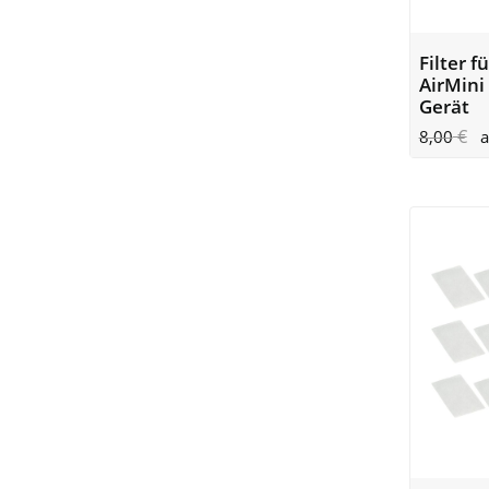
Filter 
AirMini
Gerät
€
8,00