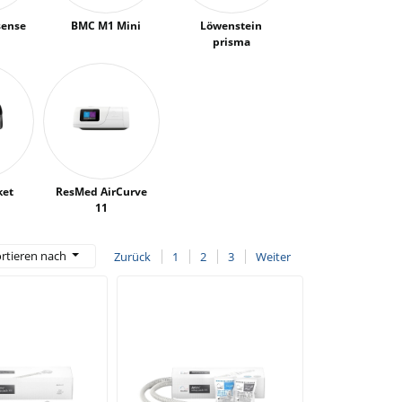
sense
BMC M1 Mini
Löwenstein
prisma
ket
ResMed AirCurve
11
rtieren nach
Zurück
1
2
3
Weiter