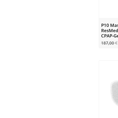
P10 Mas
ResMed 
CPAP-G
€
187,00