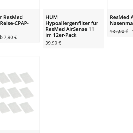
für ResMed
HUM
ResMed A
 Reise-CPAP-
Hypoallergenfilter für
Nasenma
ResMed AirSense 11
€
187,00
im 12er-Pack
ab
7,90
€
39,90
€