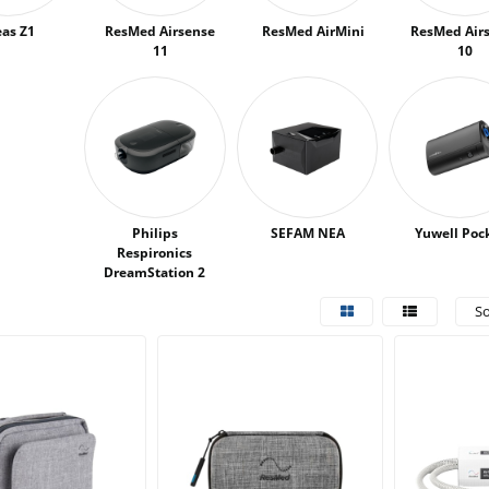
eas Z1
ResMed Airsense
ResMed AirMini
ResMed Air
11
10
Philips
SEFAM NEA
Yuwell Poc
Respironics
DreamStation 2
So