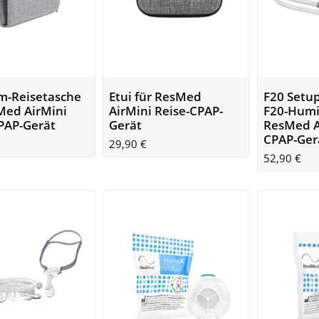
m-Reisetasche
Etui für ResMed
F20 Setup
Med AirMini
AirMini Reise-CPAP-
F20-Humi
PAP-Gerät
Gerät
ResMed A
CPAP-Ger
29,90
€
52,90
€