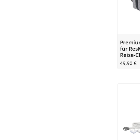
Premiu
für Res
Reise-C
49,90
€