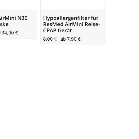
irMini N30
Hypoallergenfilter für
ske
ResMed AirMini Reise-
CPAP-Gerät
134,90
€
€
8,00
ab
7,90
€