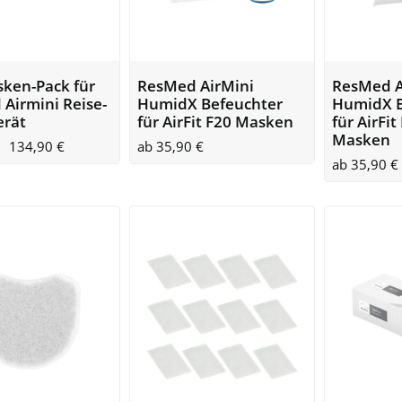
ken-Pack für
ResMed AirMini
ResMed A
Airmini Reise-
HumidX Befeuchter
HumidX B
erät
für AirFit F20 Masken
für AirFi
Masken
134,90
€
ab
35,90
€
ab
35,90
€